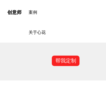
400-618-6815
创意师
制
案例
关于心花
帮我定制